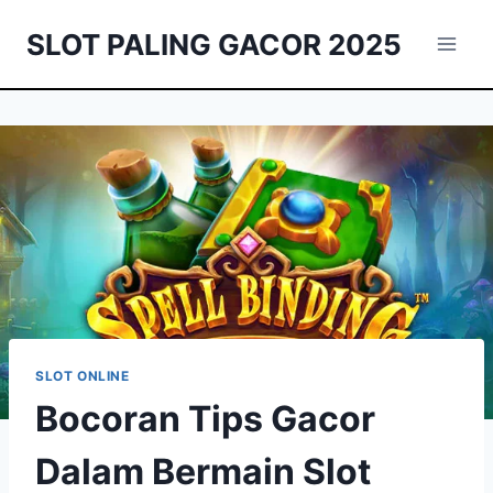
Skip
SLOT PALING GACOR 2025
to
content
SLOT ONLINE
Bocoran Tips Gacor
Dalam Bermain Slot