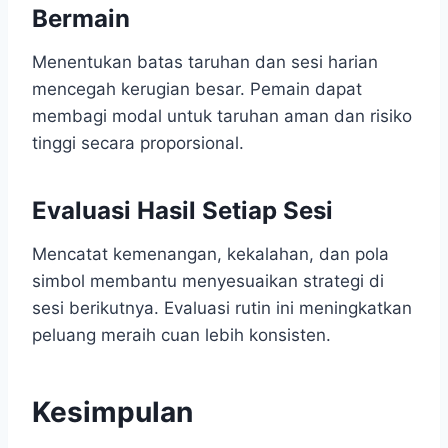
Bermain
Menentukan batas taruhan dan sesi harian
mencegah kerugian besar. Pemain dapat
membagi modal untuk taruhan aman dan risiko
tinggi secara proporsional.
Evaluasi Hasil Setiap Sesi
Mencatat kemenangan, kekalahan, dan pola
simbol membantu menyesuaikan strategi di
sesi berikutnya. Evaluasi rutin ini meningkatkan
peluang meraih cuan lebih konsisten.
Kesimpulan