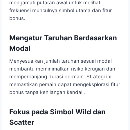
mengamati putaran awal untuk melihat
frekuensi munculnya simbol utama dan fitur
bonus.
Mengatur Taruhan Berdasarkan
Modal
Menyesuaikan jumlah taruhan sesuai modal
membantu meminimalkan risiko kerugian dan
memperpanjang durasi bermain. Strategi ini
memastikan pemain dapat mengeksplorasi fitur
bonus tanpa kehilangan kendali.
Fokus pada Simbol Wild dan
Scatter