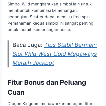
Simbol Wild menggantikan simbol lain untuk
membentuk kombinasi kemenangan,
sedangkan Scatter dapat memicu free spin.
Pemahaman kedua simbol ini sangat penting
untuk meraih kemenangan besar.
Baca Juga:
Tips Stabil Bermain
Slot Wild West Gold Megaways
Meraih Jackpot
Fitur Bonus dan Peluang
Cuan
Dragon Kingdom menawarkan beragam fitur