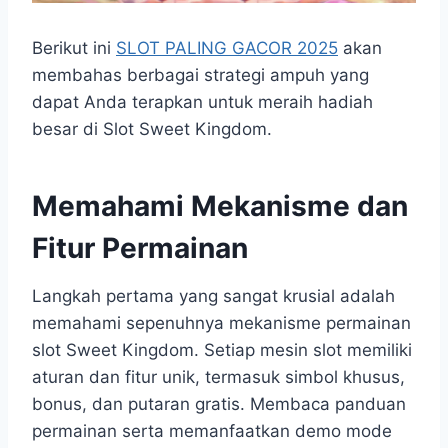
Berikut ini
SLOT PALING GACOR 2025
akan
membahas berbagai strategi ampuh yang
dapat Anda terapkan untuk meraih hadiah
besar di Slot Sweet Kingdom.
Memahami Mekanisme dan
Fitur Permainan
Langkah pertama yang sangat krusial adalah
memahami sepenuhnya mekanisme permainan
slot Sweet Kingdom. Setiap mesin slot memiliki
aturan dan fitur unik, termasuk simbol khusus,
bonus, dan putaran gratis. Membaca panduan
permainan serta memanfaatkan demo mode