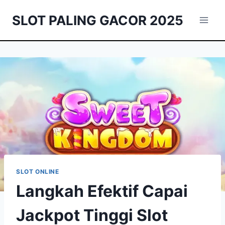
Skip
SLOT PALING GACOR 2025
to
content
SLOT ONLINE
Langkah Efektif Capai
Jackpot Tinggi Slot