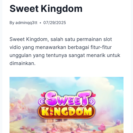
Sweet Kingdom
By
adminqq3tt
07/29/2025
Sweet Kingdom, salah satu permainan slot
vidio yang menawarkan berbagai fitur-fitur
unggulan yang tentunya sangat menarik untuk
dimainkan.