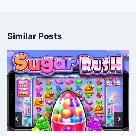
Similar Posts