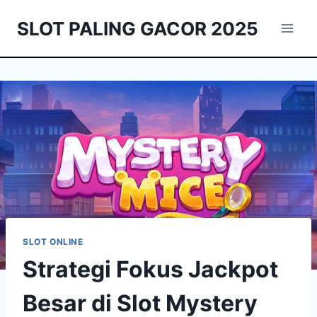
Skip
SLOT PALING GACOR 2025
to
content
SLOT ONLINE
Strategi Fokus Jackpot
Besar di Slot Mystery