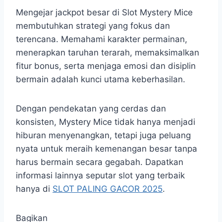
Mengejar jackpot besar di Slot Mystery Mice
membutuhkan strategi yang fokus dan
terencana. Memahami karakter permainan,
menerapkan taruhan terarah, memaksimalkan
fitur bonus, serta menjaga emosi dan disiplin
bermain adalah kunci utama keberhasilan.
Dengan pendekatan yang cerdas dan
konsisten, Mystery Mice tidak hanya menjadi
hiburan menyenangkan, tetapi juga peluang
nyata untuk meraih kemenangan besar tanpa
harus bermain secara gegabah. Dapatkan
informasi lainnya seputar slot yang terbaik
hanya di
SLOT PALING GACOR 2025
.
Bagikan