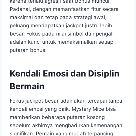
karena terlalu agresif saat bonus muncul.
Padahal, dengan memanfaatkan fitur secara
maksimal dan tetap pada strategi awal,
peluang mendapatkan jackpot justru lebih
besar. Fokus pada nilai simbol dan pengali
adalah kunci untuk memaksimalkan setiap
putaran bonus.
Kendali Emosi dan Disiplin
Bermain
Fokus jackpot besar tidak akan tercapai tanpa
kendali emosi yang baik. Mystery Mice bisa
memberikan beberapa putaran kosong
sebelum akhirnya menghadirkan kemenangan
signifikan. Pemain yang mudah terpancing