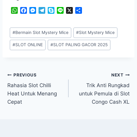
W
F
M
T
S
L
X
S
h
a
e
e
k
i
h
a
c
s
l
y
n
a
Post
t
e
s
e
p
e
r
#
Bermain Slot Mystery Mice
#
Slot Mystery Mice
Tags:
s
b
e
g
e
e
A
o
n
r
#
SLOT ONLINE
#
SLOT PALING GACOR 2025
p
o
g
a
p
k
e
m
r
Post
PREVIOUS
NEXT
Rahasia Slot Chilli
Trik Anti Rungkad
navigation
Heat Untuk Menang
untuk Pemula di Slot
Cepat
Congo Cash XL