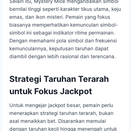
Selain itu, Mystery Mice mengandalkan simbol
bernilai tinggi seperti karakter tikus utama, keju
emas, dan ikon misteri. Pemain yang fokus
biasanya memperhatikan kemunculan simbol-
simbol ini sebagai indikator ritme permainan.
Dengan memahami pola simbol dan frekuensi
kemunculannya, keputusan taruhan dapat
diambil dengan lebih rasional dan terencana.
Strategi Taruhan Terarah
untuk Fokus Jackpot
Untuk mengejar jackpot besar, pemain perlu
menerapkan strategi taruhan terarah, bukan
asal menaikkan bet. Disarankan memulai
dengan taruhan kecil hingga menengah untuk