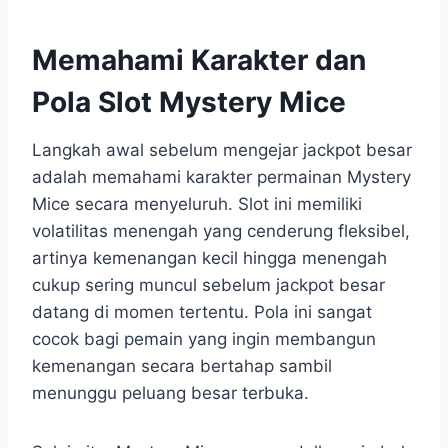
Memahami Karakter dan
Pola Slot Mystery Mice
Langkah awal sebelum mengejar jackpot besar
adalah memahami karakter permainan Mystery
Mice secara menyeluruh. Slot ini memiliki
volatilitas menengah yang cenderung fleksibel,
artinya kemenangan kecil hingga menengah
cukup sering muncul sebelum jackpot besar
datang di momen tertentu. Pola ini sangat
cocok bagi pemain yang ingin membangun
kemenangan secara bertahap sambil
menunggu peluang besar terbuka.