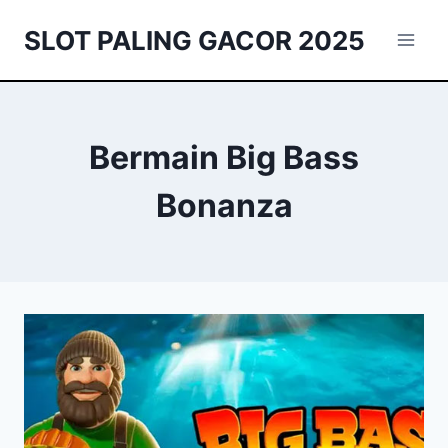
Skip
SLOT PALING GACOR 2025
to
content
Bermain Big Bass
Bonanza