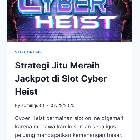
SLOT ONLINE
Strategi Jitu Meraih
Jackpot di Slot Cyber
Heist
By
adminqq3tt
07/29/2025
Cyber Heist permainan slot online digemari
karena menawarkan keseruan sekaligus
peluang mendapatkan kemenangan besar.