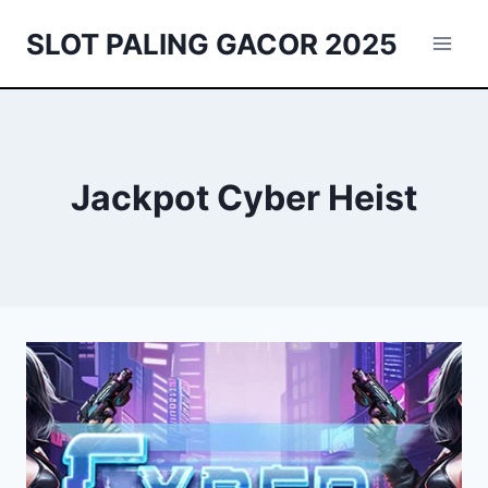
Skip
SLOT PALING GACOR 2025
to
content
Jackpot Cyber Heist