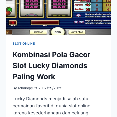
SLOT ONLINE
Kombinasi Pola Gacor
Slot Lucky Diamonds
Paling Work
By
adminqq3tt
07/29/2025
Lucky Diamonds menjadi salah satu
permainan favorit di dunia slot online
karena kesederhanaan dan peluang