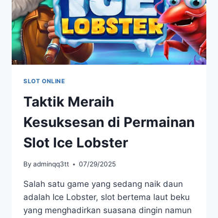
SLOT ONLINE
Taktik Meraih
Kesuksesan di Permainan
Slot Ice Lobster
By
adminqq3tt
07/29/2025
Salah satu game yang sedang naik daun
adalah Ice Lobster, slot bertema laut beku
yang menghadirkan suasana dingin namun