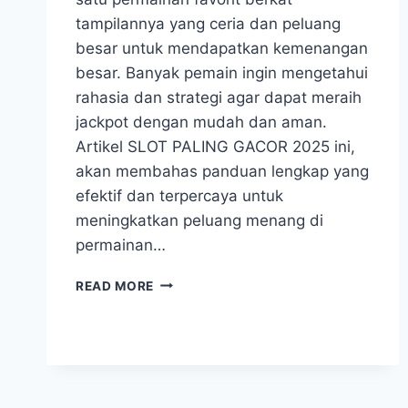
tampilannya yang ceria dan peluang
besar untuk mendapatkan kemenangan
besar. Banyak pemain ingin mengetahui
rahasia dan strategi agar dapat meraih
jackpot dengan mudah dan aman.
Artikel SLOT PALING GACOR 2025 ini,
akan membahas panduan lengkap yang
efektif dan terpercaya untuk
meningkatkan peluang menang di
permainan…
PANDUAN
READ MORE
MENANG
MUDAH
JACKPOT
SLOT
SUGAR
RUSH