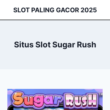
SLOT PALING GACOR 2025
Situs Slot Sugar Rush