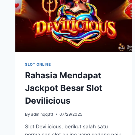
SLOT ONLINE
Rahasia Mendapat
Jackpot Besar Slot
Devilicious
By
adminqq3tt
07/29/2025
Slot Devilicious, berikut salah satu
permainan slot online yang sedang naik