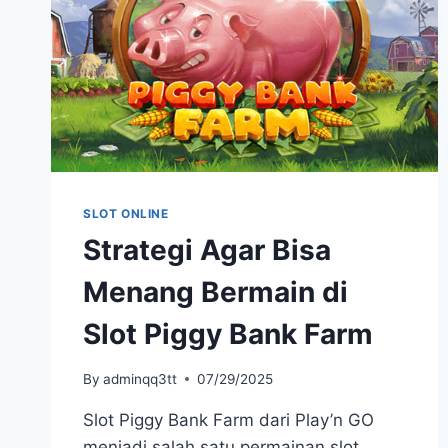
SLOT ONLINE
Strategi Agar Bisa
Menang Bermain di
Slot Piggy Bank Farm
By
adminqq3tt
07/29/2025
Slot Piggy Bank Farm dari Play’n GO
menjadi salah satu permainan slot