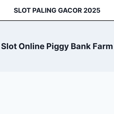
SLOT PALING GACOR 2025
Slot Online Piggy Bank Farm