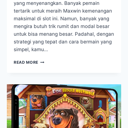
yang menyenangkan. Banyak pemain
tertarik untuk meraih Maxwin kemenangan
maksimal di slot ini. Namun, banyak yang
mengira butuh trik rumit dan modal besar
untuk bisa menang besar. Padahal, dengan
strategi yang tepat dan cara bermain yang
simpel, kamu…
TRIK
READ MORE
GAMPANG
MAXWIN
SLOT
SWEET
BONANZA
TANPA
RIBET