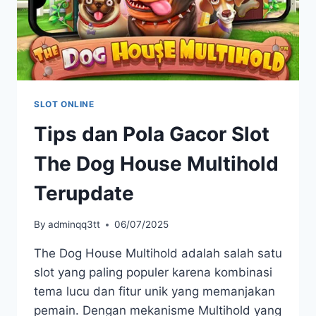
SLOT ONLINE
Tips dan Pola Gacor Slot
The Dog House Multihold
Terupdate
By
adminqq3tt
06/07/2025
The Dog House Multihold adalah salah satu
slot yang paling populer karena kombinasi
tema lucu dan fitur unik yang memanjakan
pemain. Dengan mekanisme Multihold yang