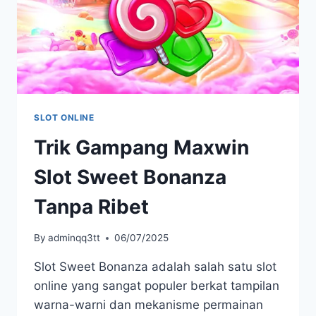
SLOT ONLINE
Trik Gampang Maxwin
Slot Sweet Bonanza
Tanpa Ribet
By
adminqq3tt
06/07/2025
Slot Sweet Bonanza adalah salah satu slot
online yang sangat populer berkat tampilan
warna-warni dan mekanisme permainan