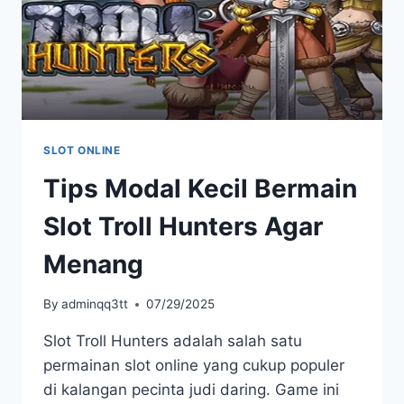
SLOT ONLINE
Tips Modal Kecil Bermain
Slot Troll Hunters Agar
Menang
By
adminqq3tt
07/29/2025
Slot Troll Hunters adalah salah satu
permainan slot online yang cukup populer
di kalangan pecinta judi daring. Game ini