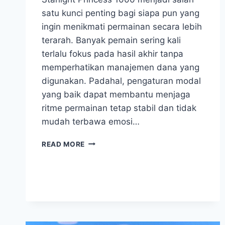
satu kunci penting bagi siapa pun yang
ingin menikmati permainan secara lebih
terarah. Banyak pemain sering kali
terlalu fokus pada hasil akhir tanpa
memperhatikan manajemen dana yang
digunakan. Padahal, pengaturan modal
yang baik dapat membantu menjaga
ritme permainan tetap stabil dan tidak
mudah terbawa emosi…
TIPS
READ MORE
MENGATUR
MODAL
DI
SLOT
STARLIGHT
PRINCESS
1000