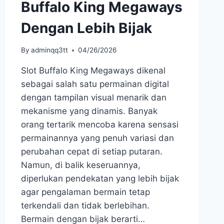
Buffalo King Megaways
Dengan Lebih Bijak
By
adminqq3tt
04/26/2026
Slot Buffalo King Megaways dikenal
sebagai salah satu permainan digital
dengan tampilan visual menarik dan
mekanisme yang dinamis. Banyak
orang tertarik mencoba karena sensasi
permainannya yang penuh variasi dan
perubahan cepat di setiap putaran.
Namun, di balik keseruannya,
diperlukan pendekatan yang lebih bijak
agar pengalaman bermain tetap
terkendali dan tidak berlebihan.
Bermain dengan bijak berarti…