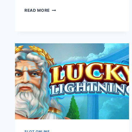
CARA
READ MORE
MEMAKSIMALKAN
PELUANG
DI
SLOT
GATES
OF
GATOT
KACA
SLOT ONLINE