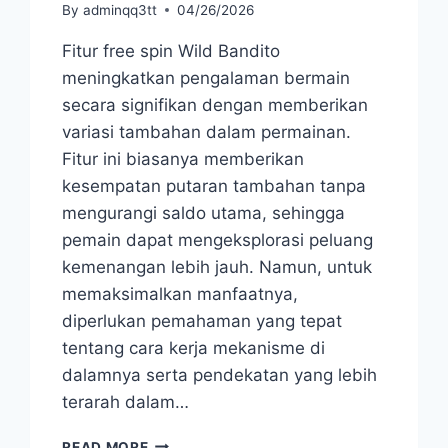
By
adminqq3tt
04/26/2026
Fitur free spin Wild Bandito
meningkatkan pengalaman bermain
secara signifikan dengan memberikan
variasi tambahan dalam permainan.
Fitur ini biasanya memberikan
kesempatan putaran tambahan tanpa
mengurangi saldo utama, sehingga
pemain dapat mengeksplorasi peluang
kemenangan lebih jauh. Namun, untuk
memaksimalkan manfaatnya,
diperlukan pemahaman yang tepat
tentang cara kerja mekanisme di
dalamnya serta pendekatan yang lebih
terarah dalam…
CARA
READ MORE