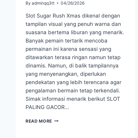
By
adminqq3tt
04/26/2026
Slot Sugar Rush Xmas dikenal dengan
tampilan visual yang penuh warna dan
suasana bertema liburan yang menarik.
Banyak pemain tertarik mencoba
permainan ini karena sensasi yang
ditawarkan terasa ringan namun tetap
dinamis. Namun, di balik tampilannya
yang menyenangkan, diperlukan
pendekatan yang lebih terencana agar
pengalaman bermain tetap terkendali.
Simak informasi menarik berikut SLOT
PALING GACOR…
STRATEGI
READ MORE
SLOT
SUGAR