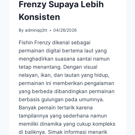
Frenzy Supaya Lebih
Konsisten
By
adminqq3tt
04/26/2026
Fishin Frenzy dikenal sebagai
permainan digital bertema laut yang
menghadirkan suasana santai namun
tetap menantang. Dengan visual
nelayan, ikan, dan lautan yang hidup,
permainan ini memberikan pengalaman
yang berbeda dibandingkan permainan
berbasis gulungan pada umumnya.
Banyak pemain tertarik karena
tampilannya yang sederhana namun
memiliki dinamika yang cukup kompleks
di baliknya. Simak informasi menarik