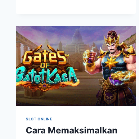
RUSH
XMAS
UNTUK
MENJAGA
MODAL
SLOT ONLINE
Cara Memaksimalkan