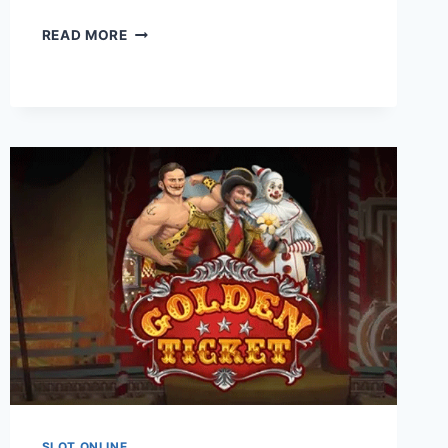
CARA
READ MORE
BERMAIN
SLOT
BUFFALO
KING
MEGAWAYS
DENGAN
LEBIH
BIJAK
SLOT ONLINE