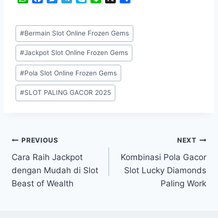
h
a
e
e
k
i
h
a
c
s
l
y
n
a
Post
t
e
s
e
p
e
r
#
Bermain Slot Online Frozen Gems
Tags:
s
b
e
g
e
e
A
o
n
r
#
Jackpot Slot Online Frozen Gems
p
o
g
a
p
k
e
m
#
Pola Slot Online Frozen Gems
r
#
SLOT PALING GACOR 2025
Post
PREVIOUS
NEXT
Cara Raih Jackpot
Kombinasi Pola Gacor
navigation
dengan Mudah di Slot
Slot Lucky Diamonds
Beast of Wealth
Paling Work