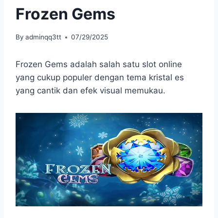
Frozen Gems
By
adminqq3tt
07/29/2025
Frozen Gems adalah salah satu slot online
yang cukup populer dengan tema kristal es
yang cantik dan efek visual memukau.