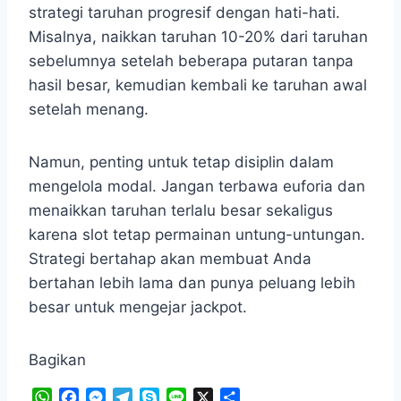
strategi taruhan progresif dengan hati-hati.
Misalnya, naikkan taruhan 10-20% dari taruhan
sebelumnya setelah beberapa putaran tanpa
hasil besar, kemudian kembali ke taruhan awal
setelah menang.
Namun, penting untuk tetap disiplin dalam
mengelola modal. Jangan terbawa euforia dan
menaikkan taruhan terlalu besar sekaligus
karena slot tetap permainan untung-untungan.
Strategi bertahap akan membuat Anda
bertahan lebih lama dan punya peluang lebih
besar untuk mengejar jackpot.
Bagikan
W
F
M
T
S
L
X
S