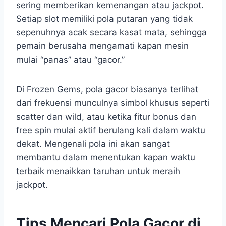
sering memberikan kemenangan atau jackpot.
Setiap slot memiliki pola putaran yang tidak
sepenuhnya acak secara kasat mata, sehingga
pemain berusaha mengamati kapan mesin
mulai “panas” atau “gacor.”
Di Frozen Gems, pola gacor biasanya terlihat
dari frekuensi munculnya simbol khusus seperti
scatter dan wild, atau ketika fitur bonus dan
free spin mulai aktif berulang kali dalam waktu
dekat. Mengenali pola ini akan sangat
membantu dalam menentukan kapan waktu
terbaik menaikkan taruhan untuk meraih
jackpot.
Tips Mencari Pola Gacor di