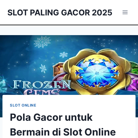
Skip
SLOT PALING GACOR 2025
to
content
SLOT ONLINE
Pola Gacor untuk
Bermain di Slot Online