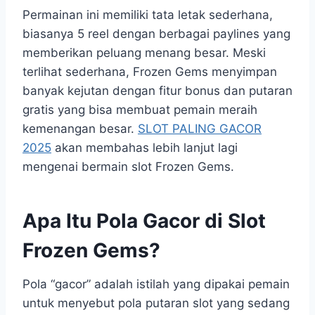
Permainan ini memiliki tata letak sederhana,
biasanya 5 reel dengan berbagai paylines yang
memberikan peluang menang besar. Meski
terlihat sederhana, Frozen Gems menyimpan
banyak kejutan dengan fitur bonus dan putaran
gratis yang bisa membuat pemain meraih
kemenangan besar.
SLOT PALING GACOR
2025
akan membahas lebih lanjut lagi
mengenai bermain slot Frozen Gems.
Apa Itu Pola Gacor di Slot
Frozen Gems?
Pola “gacor” adalah istilah yang dipakai pemain
untuk menyebut pola putaran slot yang sedang