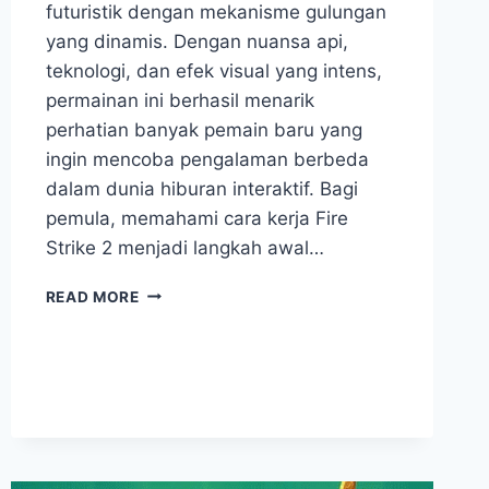
futuristik dengan mekanisme gulungan
yang dinamis. Dengan nuansa api,
teknologi, dan efek visual yang intens,
permainan ini berhasil menarik
perhatian banyak pemain baru yang
ingin mencoba pengalaman berbeda
dalam dunia hiburan interaktif. Bagi
pemula, memahami cara kerja Fire
Strike 2 menjadi langkah awal…
STRATEGI
READ MORE
SLOT
FIRE
STRIKE
2
UNTUK
PEMULA