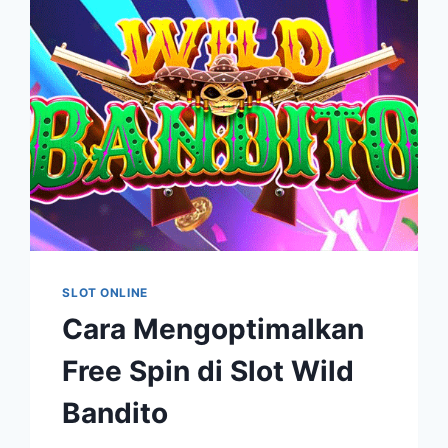
OF
OLYMPUS
1000
DENGAN
LEBIH
STABIL
SLOT ONLINE
Cara Mengoptimalkan
Free Spin di Slot Wild
Bandito