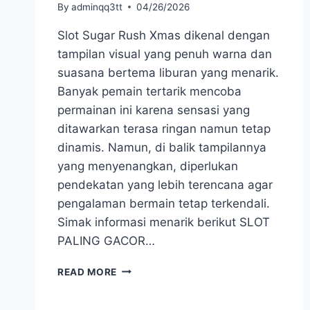
By
adminqq3tt
04/26/2026
Slot Sugar Rush Xmas dikenal dengan
tampilan visual yang penuh warna dan
suasana bertema liburan yang menarik.
Banyak pemain tertarik mencoba
permainan ini karena sensasi yang
ditawarkan terasa ringan namun tetap
dinamis. Namun, di balik tampilannya
yang menyenangkan, diperlukan
pendekatan yang lebih terencana agar
pengalaman bermain tetap terkendali.
Simak informasi menarik berikut SLOT
PALING GACOR…
STRATEGI
READ MORE
SLOT
SUGAR