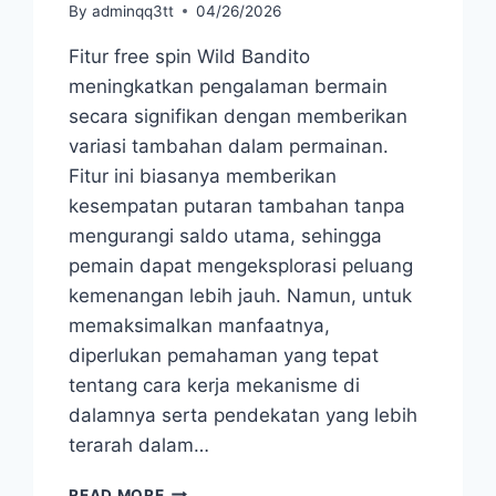
By
adminqq3tt
04/26/2026
Fitur free spin Wild Bandito
meningkatkan pengalaman bermain
secara signifikan dengan memberikan
variasi tambahan dalam permainan.
Fitur ini biasanya memberikan
kesempatan putaran tambahan tanpa
mengurangi saldo utama, sehingga
pemain dapat mengeksplorasi peluang
kemenangan lebih jauh. Namun, untuk
memaksimalkan manfaatnya,
diperlukan pemahaman yang tepat
tentang cara kerja mekanisme di
dalamnya serta pendekatan yang lebih
terarah dalam…
CARA
READ MORE