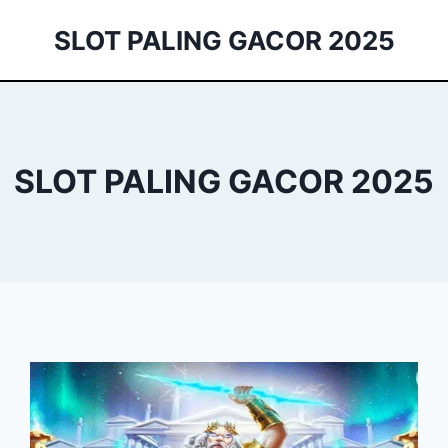
SLOT PALING GACOR 2025
SLOT PALING GACOR 2025