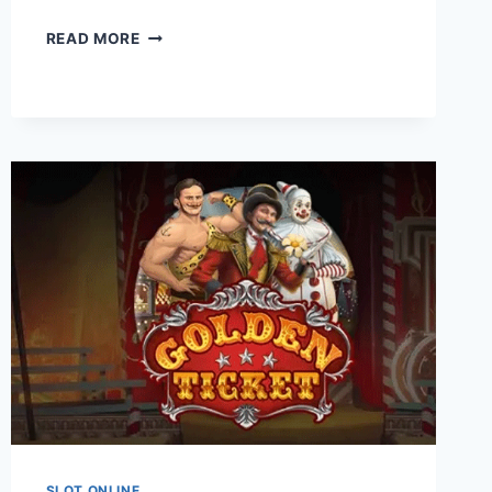
CARA
READ MORE
BERMAIN
SLOT
BUFFALO
KING
MEGAWAYS
DENGAN
LEBIH
BIJAK
SLOT ONLINE