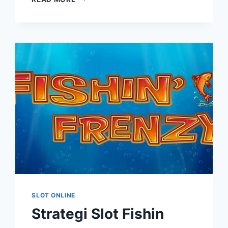
MENGOPTIMALKAN
FREE
SPIN
DI
SLOT
WILD
BANDITO
SLOT ONLINE
Strategi Slot Fishin